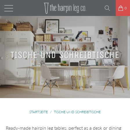
0
TISCHE UND SCHREIBTISCHE
STARTSEITE
/
TISCHE UND SCHREIBTISCHE
Ready-made hairpin leg tables; perfect as a desk or dining