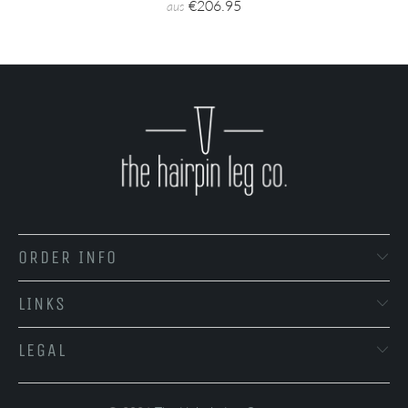
€206.95
aus
ORDER INFO
LINKS
LEGAL