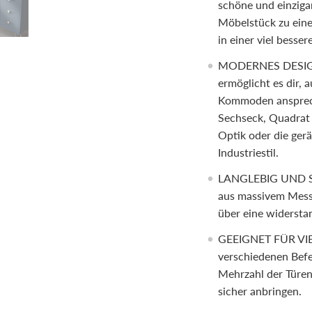
schöne und einziga
Möbelstück zu eine
in einer viel besse
MODERNES DESIGN:
ermöglicht es dir,
Kommoden ansprech
Sechseck, Quadrat
Optik oder die ger
Industriestil.
LANGLEBIG UND STR
aus massivem Messi
über eine widerstan
GEEIGNET FÜR VI
verschiedenen Befes
Mehrzahl der Türen
sicher anbringen.