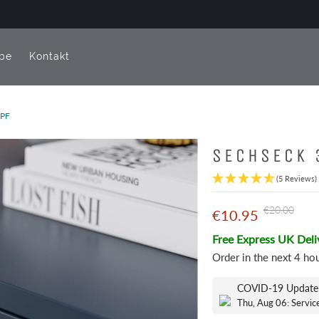
be
Kontakt
PF
SECHSECK
(5 Reviews)
€20.00
€10.95
Free Express UK Deli
Order in the next
4 ho
COVID-19 Update
Thu, Aug 06: Servic