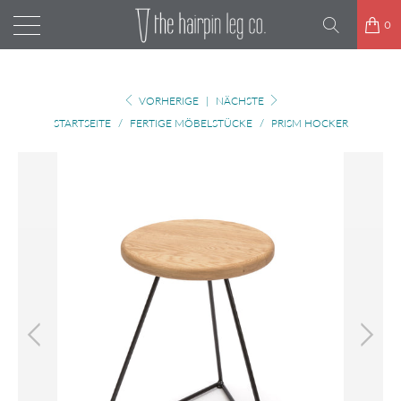
0
VORHERIGE
|
NÄCHSTE
STARTSEITE
/
FERTIGE MÖBELSTÜCKE
/
PRISM HOCKER