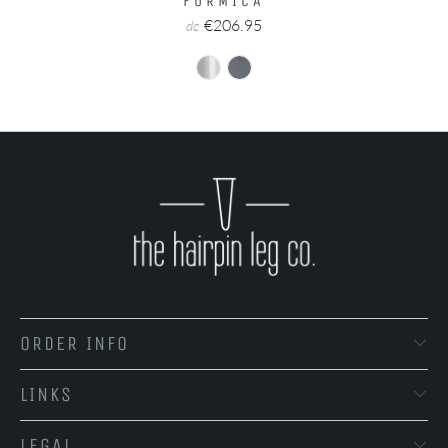
FORMICA
€206.95
de
ORDER INFO
LINKS
LEGAL