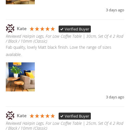
3 days ago
Kate
Verified Buyer
Reviewed Hairpin Legs, For Low Coffee Table | 30cm, Set Of 4 2 Rod
/ Black / 10mm (Classic)
Fab quality, lovely Matt black finish. Love the range of sizes 
available. 
3 days ago
Kate
Verified Buyer
Reviewed Hairpin Legs, For Low Coffee Table | 25cm, Set Of 4 2 Rod
/ Black / 10mm (Classic)