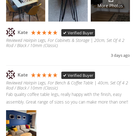
More Photos
Kate
Verified Buyer
Reviewed Hairpin Legs, For Cabinets & Storage | 20cm, Set Of 4 2
Rod / Black / 10mm (Classic)
3 days ago
Kate
Verified Buyer
Reviewed Hairpin Legs, For Bench & Coffee Table | 40cm, Set Of 4 2
Rod / Black / 10mm (Classic)
Fab quality coffee table legs, really happy with the finish, easy 
assembly. Great range of sizes so you can make more than one!! 