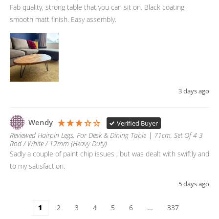
Fab quality, strong table that you can sit on. Black coating 
smooth matt finish. Easy assembly. 
3 days ago
Wendy
Verified Buyer
Reviewed Hairpin Legs, For Desk & Dining Table | 71cm, Set Of 4 3
Rod / White / 12mm (Heavy Duty)
Sadly a couple of paint chip issues , but was dealt with swiftly and 
to my satisfaction.
5 days ago
1
2
3
4
5
6
...
337