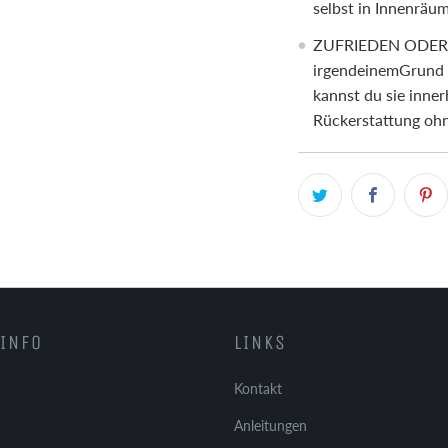
selbst in Innenräu
ZUFRIEDEN ODER G
irgendeinemGrund m
kannst du sie inne
Rückerstattung oh
INFO
LINKS
Kontakt
Anleitungen