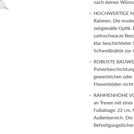
nach deinen Wünsc
HOCHWERTIGE MATE
Rahmen. Die modern
zeitgemäße Optik. E
satinschwarze Besc
klar beschichteter 
Schweißnähte zur Ge
ROBUSTE BAUWEISE:
Pulverbeschichtung,
gewerblichen oder p
Fliesenböden nicht
RAHMENHÖHE VON 7
an Tresen mit eine
Fußablage: 22 cm. 
Außenbereich. Die 
Befestigungslöcher