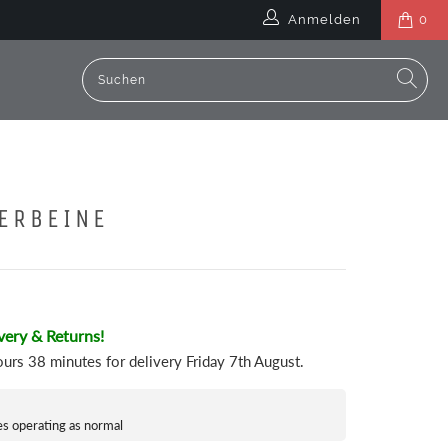
Anmelden
0
ERBEINE
very & Returns!
ours 38 minutes
for delivery
Friday 7th August
.
es operating as normal