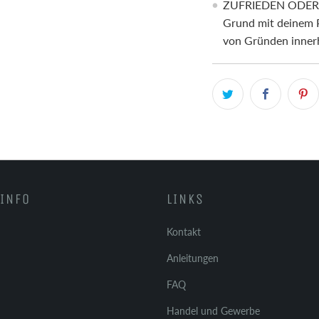
ZUFRIEDEN ODER G
Grund mit deinem P
von Gründen innerh
INFO
LINKS
Kontakt
Anleitungen
FAQ
Handel und Gewerbe