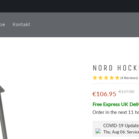
be
Kontakt
NORD HOCK
(4 Reviews)
€117.00
€106.95
Free Express UK Deli
Order in the next
11 h
COVID-19 Update
Thu, Aug 06: Servic