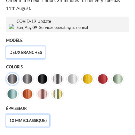
Order in the next
1 hours 35 minutes
for delivery
Tuesday
11th August
.
COVID-19 Update
Sun, Aug 09: Services operating as normal
MODÈLE
DEUX BRANCHES
COLORIS
ÉPAISSEUR
10 MM (CLASSIQUE)