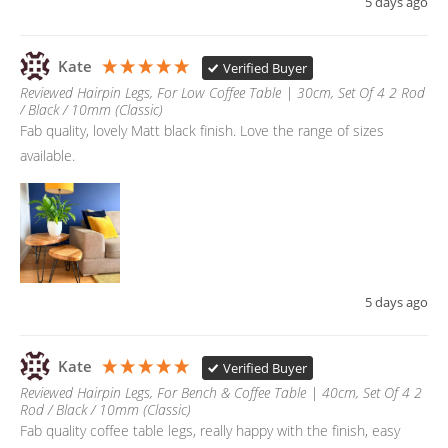
5 days ago
Kate
Verified Buyer
Reviewed Hairpin Legs, For Low Coffee Table | 30cm, Set Of 4 2 Rod
/ Black / 10mm (Classic)
Fab quality, lovely Matt black finish. Love the range of sizes 
available. 
5 days ago
Kate
Verified Buyer
Reviewed Hairpin Legs, For Bench & Coffee Table | 40cm, Set Of 4 2
Rod / Black / 10mm (Classic)
Fab quality coffee table legs, really happy with the finish, easy 