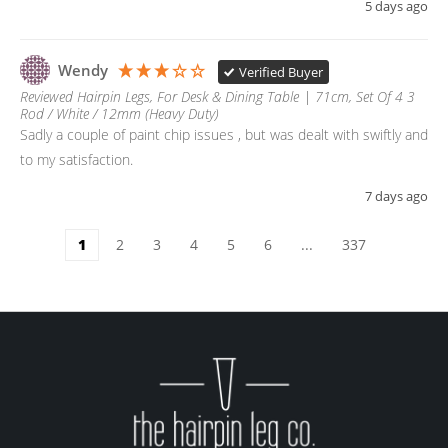
5 days ago
Wendy
Verified Buyer
Reviewed Hairpin Legs, For Desk & Dining Table | 71cm, Set Of 4 3
Rod / White / 12mm (Heavy Duty)
Sadly a couple of paint chip issues , but was dealt with swiftly and 
to my satisfaction.
7 days ago
1
2
3
4
5
6
...
337