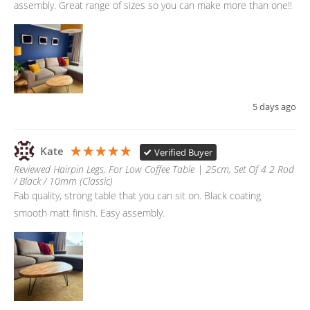
assembly. Great range of sizes so you can make more than one!! 
5 days ago
Kate
Verified Buyer
Reviewed Hairpin Legs, For Low Coffee Table | 25cm, Set Of 4 2 Rod
/ Black / 10mm (Classic)
Fab quality, strong table that you can sit on. Black coating 
smooth matt finish. Easy assembly. 