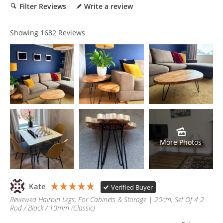
Filter Reviews
Write a review
Showing
1682
Reviews
More Photos
Kate
Verified Buyer
Reviewed Hairpin Legs, For Cabinets & Storage | 20cm, Set Of 4 2
Rod / Black / 10mm (Classic)