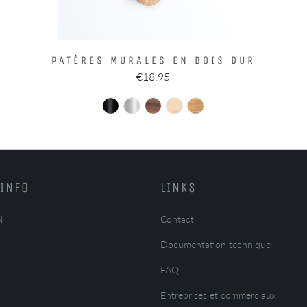
PATÈRES MURALES EN BOIS DUR
€18.95
INFO
LINKS
N
Contact
Documentation technique
FAQ
Entreprises et commerciaux