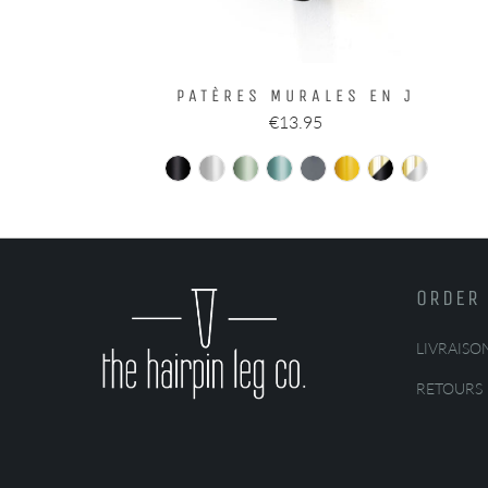
PATÈRES MURALES EN J
€13.95
ORDER 
LIVRAISO
RETOURS