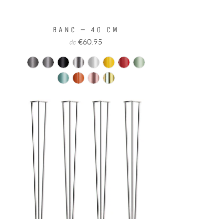
BANC – 40 CM
€60.95
de