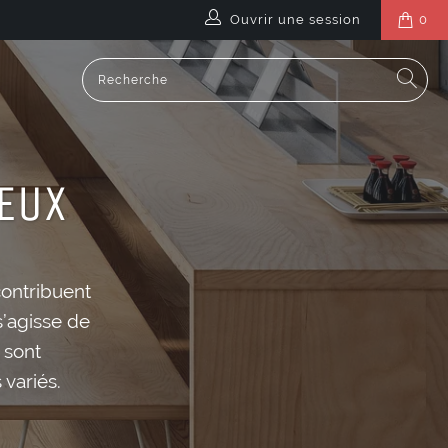
Ouvrir une session
0
VEUX
contribuent
 s’agisse de
 sont
 variés.