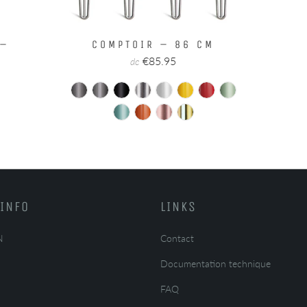
 –
COMPTOIR – 86 CM
€85.95
de
INFO
LINKS
N
Contact
Documentation technique
FAQ