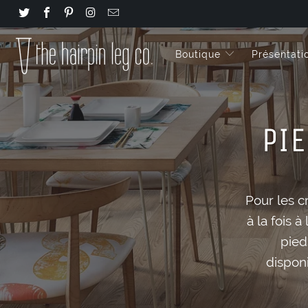
Boutique
Présentati
PIE
Pour les c
à la fois à
pied
disponi