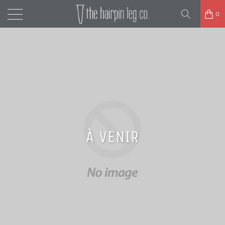
0
À VENIR