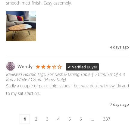
smooth matt finish. Easy assembly. 
4 days ago
Wendy
Verified Buyer
Reviewed Hairpin Legs, For Desk & Dining Table | 71cm, Set Of 4 3
Rod / White / 12mm (Heavy Duty)
Sadly a couple of paint chip issues , but was dealt with swiftly and 
to my satisfaction.
7 days ago
1
2
3
4
5
6
...
337