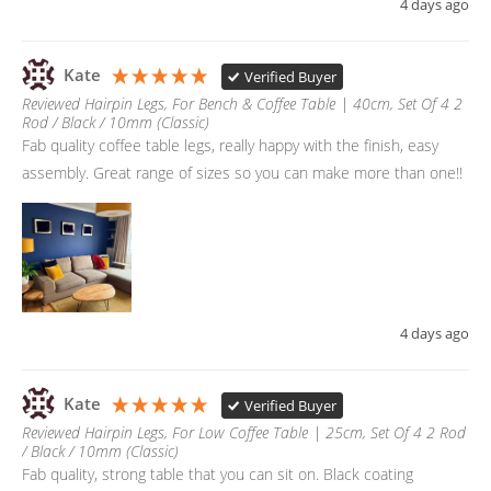
4 days ago
Kate
Verified Buyer
Reviewed Hairpin Legs, For Bench & Coffee Table | 40cm, Set Of 4 2
Rod / Black / 10mm (Classic)
Fab quality coffee table legs, really happy with the finish, easy 
assembly. Great range of sizes so you can make more than one!! 
4 days ago
Kate
Verified Buyer
Reviewed Hairpin Legs, For Low Coffee Table | 25cm, Set Of 4 2 Rod
/ Black / 10mm (Classic)
Fab quality, strong table that you can sit on. Black coating 