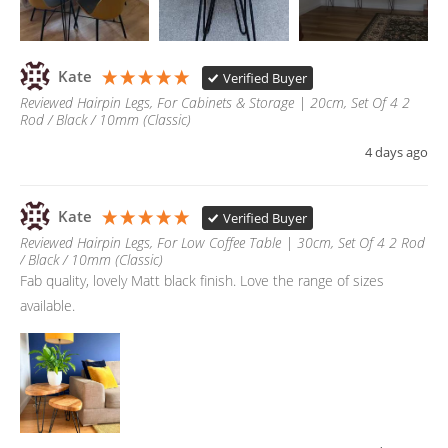
Kate
Verified Buyer
Reviewed Hairpin Legs, For Cabinets & Storage | 20cm, Set Of 4 2
Rod / Black / 10mm (Classic)
4 days ago
Kate
Verified Buyer
Reviewed Hairpin Legs, For Low Coffee Table | 30cm, Set Of 4 2 Rod
/ Black / 10mm (Classic)
Fab quality, lovely Matt black finish. Love the range of sizes 
available. 